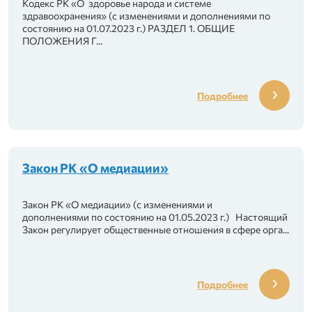
 профессиональный союз «KELESHEK»
Кодекс РК «О здоровье народа и системе
здравоохранения» (с изменениями и дополнениями по
состоянию на 01.07.2023 г.) РАЗДЕЛ 1. ОБЩИЕ
ганизаций здравоохранения «Almaty-QM»
ПОЛОЖЕНИЯ Г...
нения «Qamqor»
Подробнее
портсменов и работников в сфере спорта Тур
Закон РК «О медиации»
Закон РК «О медиации» (с изменениями и
дополнениями по состоянию на 01.05.2023 г.) Настоящий
Закон регулирует общественные отношения в сфере орга...
Подробнее