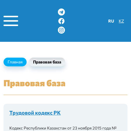
Выберите яз
RU
KZ
Главная
Правовая база
Правовая база
ации
Трудовой кодекс РК
Кодекс Республики Казахстан от 23 ноября 2015 года №