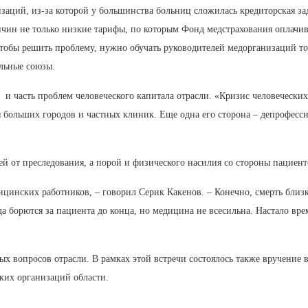
аций, из-за которой у большинства больниц сложилась кредиторская зад
причин не только низкие тарифы, по которым Фонд медстрахования оплач
 чтобы решить проблему, нужно обучать руководителей медорганизаций т
альные союзы.
часть проблем человеческого капитала отрасли. «Кризис человеческих р
 больших городов и частных клиник. Еще одна его сторона – депрофес
ей от преследования, а порой и физического насилия со стороны пациент
цинских работников, – говорил Серик Какенов. – Конечно, смерть близко
да борются за пациента до конца, но медицина не всесильна. Настало в
 вопросов отрасли. В рамках этой встречи состоялось также вручение 
ких организаций области.