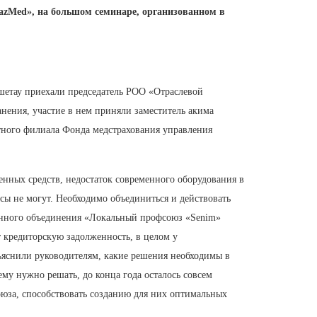
azMed», на большом семинаре, организованном в
шетау приехали председатель РОО «Отраслевой
ения, участие в нем приняли заместитель акима
тного филиала Фонда медстрахования управления
енных средств, недостаток современного оборудования в
ы не могут. Необходимо объединиться и действовать
венного объединения «Локальный профсоюз «Senim»
 кредиторскую задолженность, в целом у
ъяснили руководителям, какие решения необходимы в
ему нужно решать, до конца года осталось совсем
юза, способствовать созданию для них оптимальных