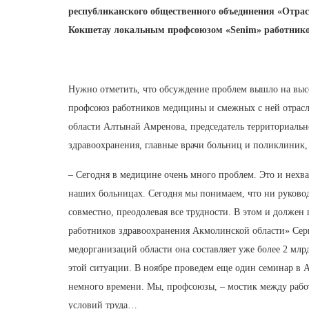
республиканского общественного объединения «Отра
Кокшетау локальным профсоюзом «Senim» работнико
Нужно отметить, что обсуждение проблем вышло на выс
профсоюз работников медицины и смежных с ней отрасл
области Алтынай Амренова, председатель территориальн
здравоохранения, главные врачи больниц и поликлини
– Сегодня в медицине очень много проблем. Это и нехва
наших больницах. Сегодня мы понимаем, что ни руковод
совместно, преодолевая все трудности. В этом и долже
работников здравоохранения Акмолинской области» Сер
медорганизаций области она составляет уже более 2 мл
этой ситуации. В ноябре проведем еще один семинар в Ас
немного времени. Мы, профсоюзы, – мостик между работ
условий труда…