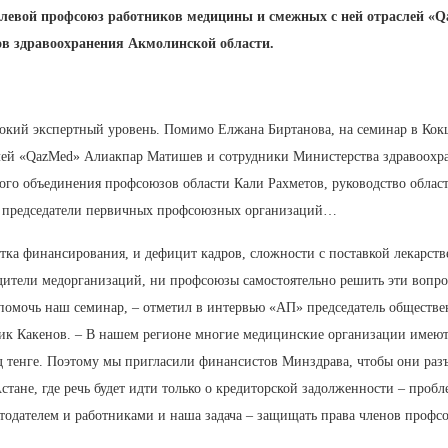
слевой профсоюз работников медицины и смежных с ней отраслей «Q
в здравоохранения Акмолинской области.
окий экспертный уровень. Помимо Елжана Биртанова, на семинар в Кок
ей «QazMed» Алиакпар Матишев и сотрудники Министерства здравоохран
ого объединения профсоюзов области Кали Рахметов, руководство облас
к, председатели первичных профсоюзных организаций…
тка финансирования, и дефицит кадров, сложности с поставкой лекарств
ители медорганизаций, ни профсоюзы самостоятельно решить эти вопрос
н помочь наш семинар, – отметил в интервью «АП» председатель общест
ик Какенов. – В нашем регионе многие медицинские организации имеют
рд тенге. Поэтому мы пригласили финансистов Минздрава, чтобы они раз
тане, где речь будет идти только о кредиторской задолженности – пробл
одателем и работниками и наша задача – защищать права членов профсо