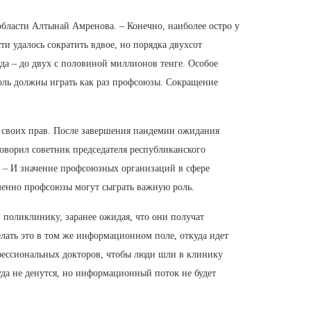
области Алтынай Амренова. – Конечно, наиболее остро у
ти удалось сократить вдвое, но порядка двухсот
ода – до двух с половиной миллионов тенге. Особое
оль должны играть как раз профсоюзы. Сокращение
у своих прав. После завершения пандемии ожидания
оворил советник председателя республиканского
 – И значение профсоюзных организаций в сфере
именно профсоюзы могут сыграть важную роль.
в поликлинику, заранее ожидая, что они получат
лать это в том же информационном поле, откуда идет
офессиональных докторов, чтобы люди шли в клинику
уда не денутся, но информационный поток не будет