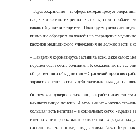
– Здравоохранение – та сфера, которая требует операти
нас, как и во многих регионах страны, стоит проблема м
вакансий у нас все еще есть. Планируем увеличить подъ
внимание обращаем на жалобы на сокращение медицински
расходов медицинского учреждения не должно вести к 
– Пандемия коронавируса заставила всех, даже самих м
перемен были очень большими. К сожалению, не все они
общественного объединения «Отраслевой профсоюз рабо
здравоохранения сегодня действительно выходит на нов
Он отмечал: доверие казахстанцев к работникам системы
некачественную помощь. А этом значит – нужно серьезн
большая часть негатива – в социальных сетях. «Крайне
именно к ним, рассказывать о позитивных результатах р
состоять только из них», – подчеркивал Елжан Биртанов