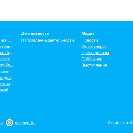
Деятельность
Медиа
Конституция Республики Казахстан
Направление деятельности
Новости
Трудовой кодекс Республики Казахстан
Фотогалерея
Кодекс о здоровье Республики Казахстан
Пресс-релизы
Закон Республики Казахстан «О профессиональных союзах»
СМИ о нас
Закон о медиации Республики Казахстан
Выступления
Закон РК «Об общественных объединениях»
Конвенции Международной организации труда
Статья 80-1 КоАП РК: не мешай работать врачу!
рма!
kz
qazmed_kz
Астана, пр. 