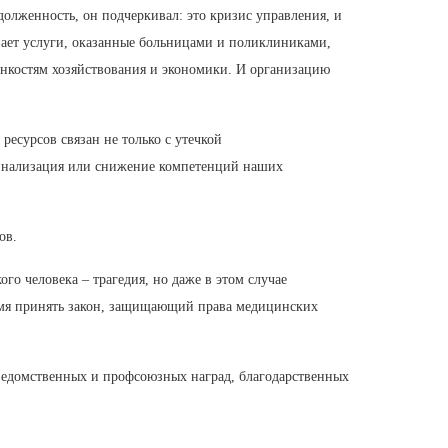
олженность, он подчеркивал: это кризис управления, и
ивает услуги, оказанные больницами и поликлиниками,
онкостям хозяйствования и экономики. И организацию
есурсов связан не только с утечкой
синализация или снижение компетенций наших
ов.
го человека – трагедия, но даже в этом случае
ремя принять закон, защищающий права медицинских
ведомственных и профсоюзных наград, благодарственных