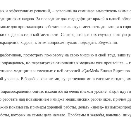
вных и эффективных решений, – говорила на семинаре заместитель акима 
едицинских кадров. За последние два года дефицит врачей в нашей облас
емные для приезжающих работать в сель-скую местность до пяти, а в гор
х кадров в сельской местности. Считаю, что в таких случаях важную р
сокращению кадров, к этим вопросам нужно подходить обдуманно.
едработников, посмотреть по-новому на свою миссию и свой труд, защит
 оправдались, но перезагрузка отношения к медикам уже произошла, – г
тников медицины и смежных с ней отраслей «QazMed» Елжан Биртанов.
ый уровень. В борьбе с кризисами, существующими в системе сегодня, 
 здравоохранения сейчас находится на очень низком уровне. Люди идут 
о работать над повышением имиджа медицинских работников, причем де
 важно показывать примеры хорошей работы, делать «звезд» из высокопр
аботы, которых на самом деле немало. Проблемы и жалобы, конечно, ник
.