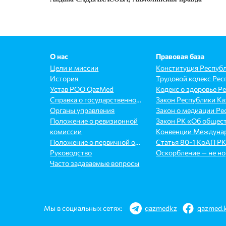
О нас
Правовая база
Цели и миссии
История
Устав РОО QazMed
Справка о государственной перерегистрации
Органы управления
Положение о ревизионной
комиссии
Положение о первичной организации
Руководство
Оскорбление — не но
Часто задаваемые вопросы
Мы в социальных сетях:
qazmedkz
qazmed.