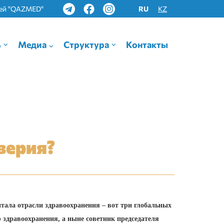
Выберите язык
лей "QAZMED"
RU
KZ
ь
Медиа
Структура
Контакты
верия?
тала отрасли здравоохранения – вот три глобальных
 здравоохранения, а ныне советник председателя