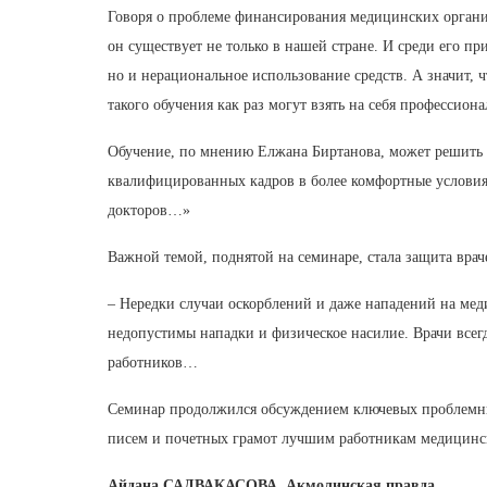
Говоря о проблеме финансирования медицинских организ
он существует не только в нашей стране. И среди его 
но и нерациональное использование средств. А значит,
такого обучения как раз могут взять на себя профессион
Обучение, по мнению Елжана Биртанова, может решить и 
квалифицированных кадров в более комфортные условия
докторов…»
Важной темой, поднятой на семинаре, стала защита врач
– Нередки случаи оскорблений и даже нападений на меди
недопустимы нападки и физическое насилие. Врачи всег
работников…
Семинар продолжился обсуждением ключевых проблемных
писем и почетных грамот лучшим работникам медицинс
Айдана САДВАКАСОВА, Акмолинская правда