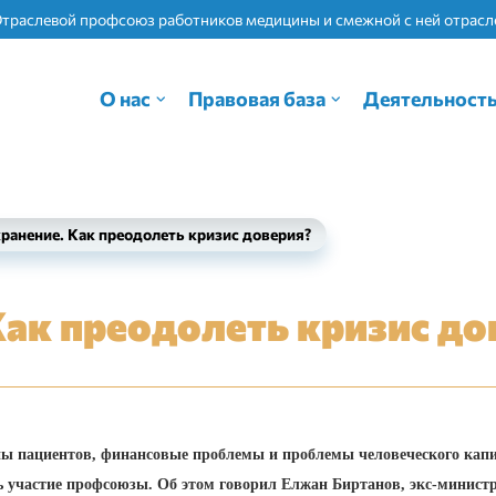
Отраслевой профсоюз работников медицины и смежной с ней отрас
О нас
Правовая база
Деятельност
ранение. Как преодолеть кризис доверия?
ак преодолеть кризис до
ны пациентов, финансовые проблемы и проблемы человеческого капи
 участие профсоюзы. Об этом говорил Елжан Биртанов, экс-министр