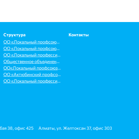
Структура
Контакты
ОО «Локальный профсоюз работников организаций здравоохранения «DENSAULYQ»
ОО «Локальный профсоюз медицинских, бюджетных организаций и смежных видов деятельности «ОҢТҮСТІК»
ОО «Локальный профессиональный союз «SENIM»
Общественное объединение «Локальный профессиональный союз «KELESHEK»
ОО«Локальный профсоюз работников организаций здравоохранения «Almaty-QM»
ОО «Актюбинский профсоюз здравоохранения «Qamqor»
ОО «Локальный профессиональный союз спортсменов и работников в сфере спорта Туркестанской области»
Абая 38, офис 425
Алматы, ул. Желтоксан 37, офис 303